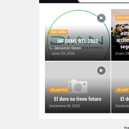
MALAM
Con
ext
MALAMBO
accion
INFORME RTL 2025
seg
by
Sensación Stereo
-
Junio 29, 2026
Enero 29
ATLANTICO
ATLANT
El duro no tiene futuro
El d
Deciembre 09, 2025
Deciemb
TU