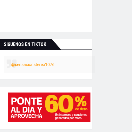
SIGUENOS EN TIKTOK
@sensacionstereo1076