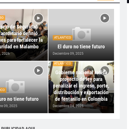
BO
sejo de Seguridad
raordinario definió
ATLANTICO
es para fortalecer la
uridad en Malambo
El duro no tiene futuro
, 2026
Deciembre 09, 2025
ATLANTICO
Gobierno nacional radica
proyecto de ley para
penalizar el ingreso, porte,
ICO
distribución y exportación
uro no tiene futuro
de fentanilo en Colombia
re 09, 2025
Deciembre 04, 2025
 PUBLICIDAD AQUI