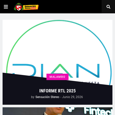
MALAMBO
INFORME RTL 2025
by
Sensación Stereo
-
Junio 29, 2026