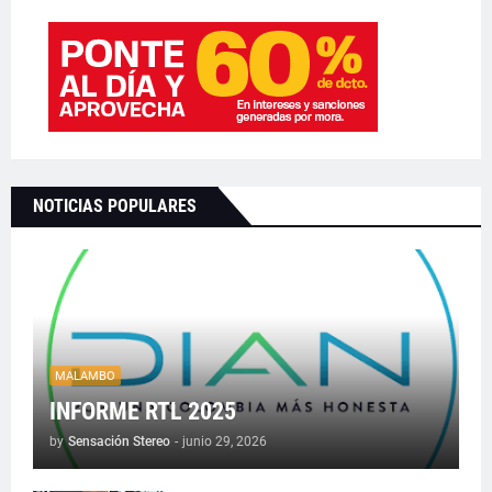
NOTICIAS POPULARES
MALAMBO
INFORME RTL 2025
by
Sensación Stereo
-
junio 29, 2026