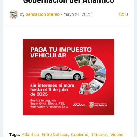
Gobernación del Atlántico
by
Sensación Stereo
-
mayo 21, 2025
0
Tags:
Atlantico
Entre Noticias
Gobierno
Titulares
Videos