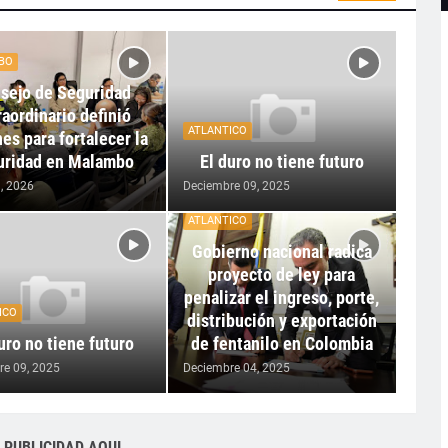
BO
sejo de Seguridad
raordinario definió
ATLANTICO
es para fortalecer la
uridad en Malambo
El duro no tiene futuro
, 2026
Deciembre 09, 2025
ATLANTICO
Gobierno nacional radica
proyecto de ley para
penalizar el ingreso, porte,
ICO
distribución y exportación
uro no tiene futuro
de fentanilo en Colombia
re 09, 2025
Deciembre 04, 2025
 PUBLICIDAD AQUI