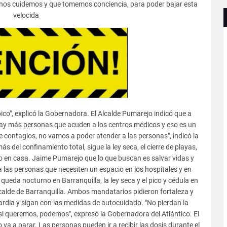
nos cuidemos y que tomemos conciencia, para poder bajar esta
velocida
pico", explicó la Gobernadora. El Alcalde Pumarejo indicó que a
 hay más personas que acuden a los centros médicos y eso es un
e contagios, no vamos a poder atender a las personas", indicó la
el confinamiento total, sigue la ley seca, el cierre de playas,
jo en casa. Jaime Pumarejo que lo que buscan es salvar vidas y
a las personas que necesiten un espacio en los hospitales y en
 queda nocturno en Barranquilla, la ley seca y el pico y cédula en
lcalde de Barranquilla. Ambos mandatarios pidieron fortaleza y
ardia y sigan con las medidas de autocuidado. "No pierdan la
i queremos, podemos", expresó la Gobernadora del Atlántico. El
a a parar. Las personas pueden ir a recibir las dosis durante el