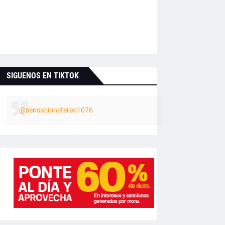
SIGUENOS EN TIKTOK
@sensacionstereo1076