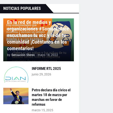
NOTICIAS POPULARES
En la red de medios y
organizaciones #SomosEnlace
escuchamos tu voz y la de tu
comunidad ¡Cuéntanos en los
comentarios!
by
Sensación Stereo
-
mayo 18, 2022
INFORME RTL 2025
junio 29, 2026
Petro declara día cívico el
martes 18 de marzo por
marchas en favor de
reformas
marzo 15, 2025