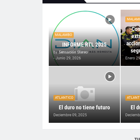
MALAM
Con
ext
MALAMBO
accion
INFORME RTL 2025
seg
by
Sensación Stereo
-
Junio 29, 2026
Enero 29
ATLANTICO
ATLANT
El duro no tiene futuro
El d
Deciembre 09, 2025
Deciemb
TU