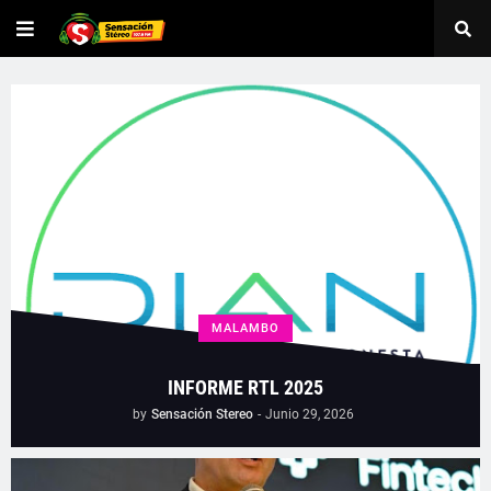
MALAMBO
INFORME RTL 2025
by
Sensación Stereo
-
Junio 29, 2026